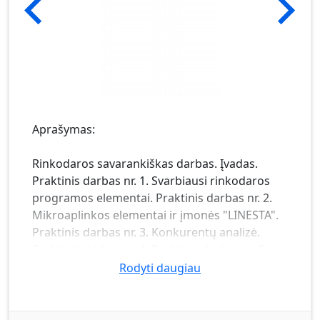
Aprašymas:
Rinkodaros savarankiškas darbas. Įvadas.
Praktinis darbas nr. 1. Svarbiausi rinkodaros
programos elementai. Praktinis darbas nr. 2.
Mikroaplinkos elementai ir įmonės "LINESTA".
Praktinis darbas nr. 3. Konkurentų analizė.
Praktinis darbas nr. 4. Praktinis darbas nr. 5.
Faktoriai įtakojantys rankinių ir piniginių
Rodyti daugiau
pirkimą. Praktinis darbas nr. 6. Praktinis darbas
nr. 7. Praktinis darbas nr. 8. Praktinis darbas nr.
9. Praktinis darbas nr. 10. Išvados.