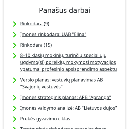
Panašūs darbai
Rinkodara (9)
Įmonės rinkodara: UAB "Elina"
Rinkodara (15)
8–10 klasių mokinių, turinčių specialiųjų
ugdymo(si) poreikių, mokymosi motyvacijos
ypatumai profesinio apsisprendimo aspektu
Verslo planas: vestuvių planavimas AB
"Svajonių vestuvės"
Įmonės strateginis planas: APB "Apranga"
Įmonės valdymo analizė: AB "Lietuvos dujos"
Prekės gyvavimo ciklas