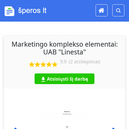
Marketingo komplekso elementai:
UAB "Linesta"
9.9
(
2
atsiliepimai)
Atsisiųsti šį darbą