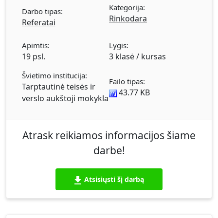
Kategorija:
Darbo tipas:
Rinkodara
Referatai
Apimtis:
Lygis:
19 psl.
3 klasė / kursas
Švietimo institucija:
Failo tipas:
Tarptautinė teisės ir
43.77 KB
verslo aukštoji mokykla
Atrask reikiamos informacijos šiame
darbe!
Atsisiųsti šį darbą