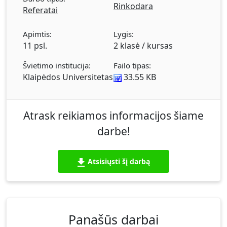
Rinkodara
Referatai
Apimtis:
Lygis:
11 psl.
2 klasė / kursas
Švietimo institucija:
Failo tipas:
Klaipėdos Universitetas
33.55 KB
Atrask reikiamos informacijos šiame
darbe!
Atsisiųsti šį darbą
Panašūs darbai