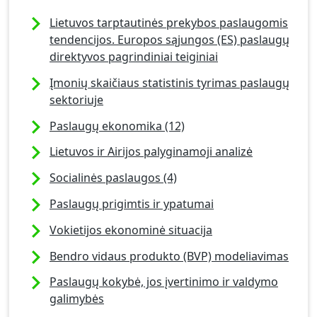
Lietuvos tarptautinės prekybos paslaugomis
tendencijos. Europos sąjungos (ES) paslaugų
direktyvos pagrindiniai teiginiai
Įmonių skaičiaus statistinis tyrimas paslaugų
sektoriuje
Paslaugų ekonomika (12)
Lietuvos ir Airijos palyginamoji analizė
Socialinės paslaugos (4)
Paslaugų prigimtis ir ypatumai
Vokietijos ekonominė situacija
Bendro vidaus produkto (BVP) modeliavimas
Paslaugų kokybė, jos įvertinimo ir valdymo
galimybės