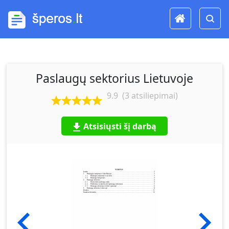
Paslaugų sektorius Lietuvoje
9.9
(
3
atsiliepimai)
Atsisiųsti šį darbą