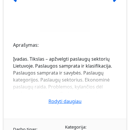
Aprašymas:
Įvadas. Tikslas – apžvelgti paslaugų sektorių
Lietuvoje. Paslaugos samprata ir klasifikacija.
Paslaugos samprata ir savybės. Paslaugų
kategorijos. Paslaugų sektorius. Ekonominė
paslaugų raida. Problemos, kylančios dėl
paslaugų sektoriaus. Paslaugų sektoriaus
kitimo ypatumai. Paslaugų sektorius Lietuvoje.
Rodyti daugiau
Išvados.
Kategorija:
Darbo tipas: