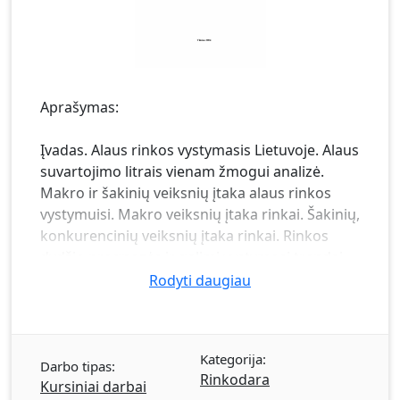
Aprašymas:
Įvadas. Alaus rinkos vystymasis Lietuvoje. Alaus
suvartojimo litrais vienam žmogui analizė.
Makro ir šakinių veiksnių įtaka alaus rinkos
vystymuisi. Makro veiksnių įtaka rinkai. Šakinių,
konkurencinių veiksnių įtaka rinkai. Rinkos
dydžio prognozės ir galimi vystymosi trendai.
Rinkos dydžio prognozės 2004-2005 metams.
Rodyti daugiau
Vystymosi trendai iki 2007 metų.
Kategorija:
Darbo tipas:
Rinkodara
Kursiniai darbai