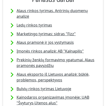
Alaus rinkos tyrimas. Antrinių duomenų
analizė
Ledų rinkos tyrimas
Marketingo tyrimas: sidras "Fizz"
Alaus pramonė ir jos vystymasis
Įmonės rinkos analizė: AB "Kalnapilis"
Prekinių ženklų formavimo ypatumai. Alaus
pramonės pavyzdžiu
Alaus eksporto iš Lietuvos analizė: būklė,
problemos, perspektyvos
Bulvių rinkos tyrimas Lietuvoje
Kainodaros organizavimas įmonėje: UAB
"Švyturys-Utenos alus"