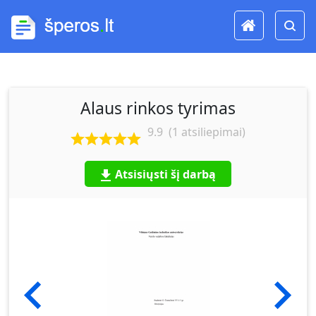
Alaus rinkos tyrimas
9.9
(
1
atsiliepimai)
Atsisiųsti šį darbą