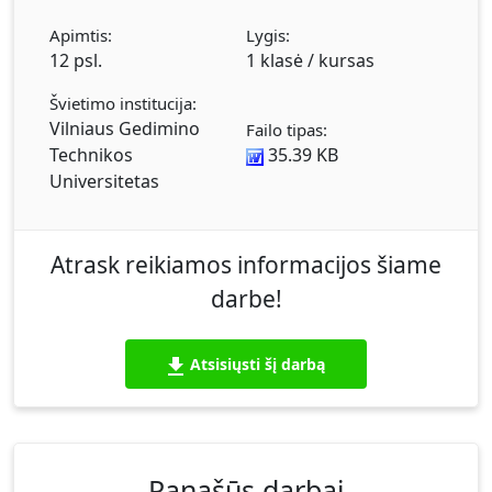
Apimtis:
Lygis:
12 psl.
1 klasė / kursas
Švietimo institucija:
Vilniaus Gedimino
Failo tipas:
Technikos
35.39 KB
Universitetas
Atrask reikiamos informacijos šiame
darbe!
Atsisiųsti šį darbą
Panašūs darbai