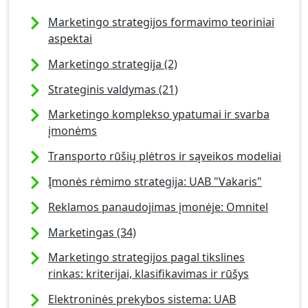
Marketingo strategijos formavimo teoriniai
aspektai
Marketingo strategija (2)
Strateginis valdymas (21)
Marketingo komplekso ypatumai ir svarba
įmonėms
Transporto rūšių plėtros ir sąveikos modeliai
Įmonės rėmimo strategija: UAB "Vakaris"
Reklamos panaudojimas įmonėje: Omnitel
Marketingas (34)
Marketingo strategijos pagal tikslines
rinkas: kriterijai, klasifikavimas ir rūšys
Elektroninės prekybos sistema: UAB