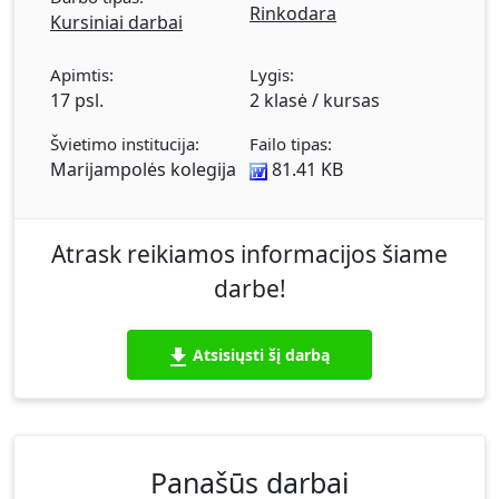
Rinkodara
Kursiniai darbai
Apimtis:
Lygis:
17 psl.
2 klasė / kursas
Švietimo institucija:
Failo tipas:
Marijampolės kolegija
81.41 KB
Atrask reikiamos informacijos šiame
darbe!
Atsisiųsti šį darbą
Panašūs darbai