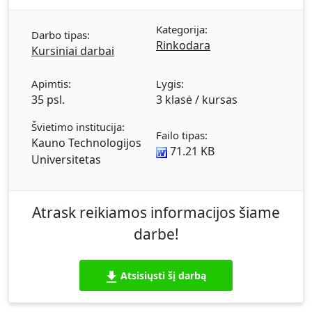
Mikroaplinkos analizė. Vartotojų analizė.
Konkurentai. Tiekėjų analizė. įmonės vidinės
Kategorija:
aplinkos analizė (arba įmonės portfelio
Darbo tipas:
Rinkodara
analizė). Įmonės marketingo tikslai. Ab
Kursiniai darbai
"Snaigė" marketingo strategija. Rinkos
aprėpimo strategija vidaus ir globalioje rinkoje.
Apimtis:
Lygis:
35 psl.
3 klasė / kursas
Pozicionavimo strategija vidaus ir globalioje
rinkoje. Konkurencinio pranašumo pasiekimo
Švietimo institucija:
strategija vidaus ir globalioje rinkoje.
Failo tipas:
Kauno Technologijos
Marketingo komplekso elementų strategija
71.21 KB
Universitetas
vidaus ir globalioje rinkoje. Prekės strategija.
Kainų strategija. Paskirstymo strategija.
Rėmimo strategijos. Išvados.
Atrask reikiamos informacijos šiame
darbe!
Atsisiųsti šį darbą