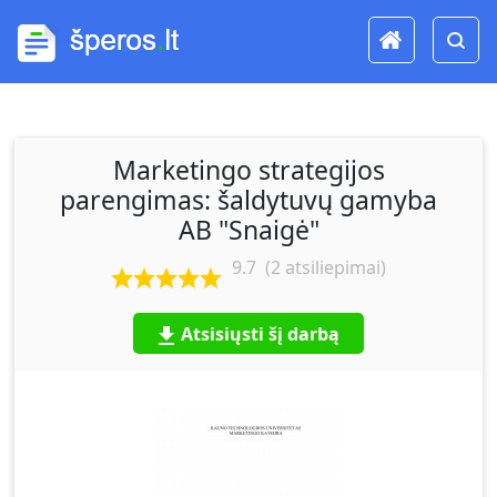
Marketingo strategijos
parengimas: šaldytuvų gamyba
AB "Snaigė"
9.7
(
2
atsiliepimai)
Atsisiųsti šį darbą