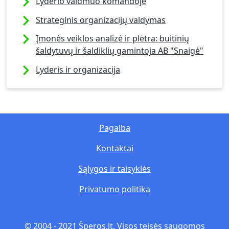
Lyderio vaidmuo komandoje
Strateginis organizacijų valdymas
Įmonės veiklos analizė ir plėtra: buitinių
šaldytuvų ir šaldiklių gamintoja AB "Snaigė"
Lyderis ir organizacija
Pagalba
Kontaktai
Sąlygos ir taisyklės
Privatumo politika
© 2004 - 2021 Šperos.lt. Visos teisės saugomos