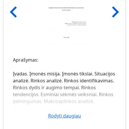
Aprašymas:
Įvadas. Įmonės misija. Įmonės tikslai. Situacijos
analizė. Rinkos analizė. Rinkos identifikavimas.
Rinkos dydis ir augimo tempai. Rinkos
tendencijos. Esminiai sėkmės veiksniai. Rinkos
pelningumas. Makroaplinkos analizė.
Ekonominė aplinka. Socialinė ir kultūrinė
aplinka. Politinė ir teisinė aplinka. Mokslinė ir
Rodyti daugiau
technologinė aplinka. Gamtinė aplinka.