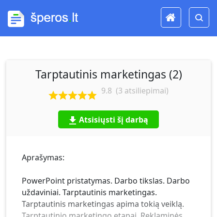
Tarptautinis marketingas (2)
9.8
(
3
atsiliepimai)
Atsisiųsti šį darbą
Aprašymas:
PowerPoint pristatymas. Darbo tikslas. Darbo
uždaviniai. Tarptautinis marketingas.
Tarptautinis marketingas apima tokią veiklą.
Tarptautinio marketingo etapai. Reklaminės